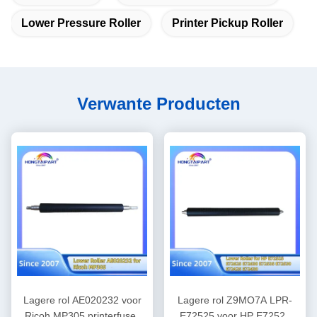
Lower Pressure Roller
Printer Pickup Roller
Verwante Producten
Lagere rol AE020232 voor
Lagere rol Z9MO7A LPR-
Ricoh MP305 printerfuser
E72525 voor HP E72525