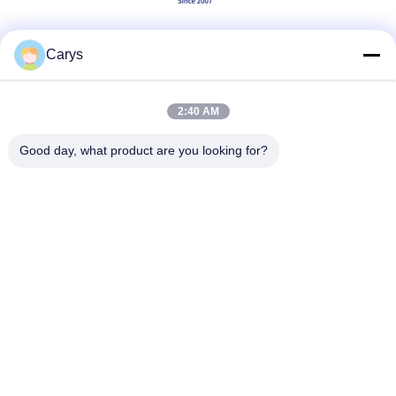
Sociale media
Carys
2:40 AM
Snel contact
Good day, what product are you looking for?
Tel.
0086-757-81105670
E-mail
susie@hongtaipart.com
Adres
#7 Nanlian Industrial Zone, Dali, Nanhai, Foshan City,
Guangdong Provincie, China
Privacybeleid
|
Sitemap