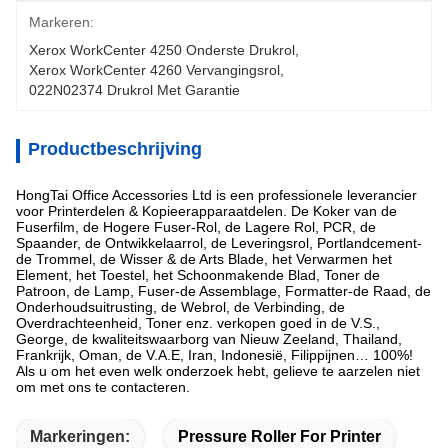
Markeren:
Xerox WorkCenter 4250 Onderste Drukrol
, 
Xerox WorkCenter 4260 Vervangingsrol
, 
022N02374 Drukrol Met Garantie
Productbeschrijving
HongTai Office Accessories Ltd is een professionele leverancier
voor Printerdelen & Kopieerapparaatdelen. De Koker van de
Fuserfilm, de Hogere Fuser-Rol, de Lagere Rol, PCR, de
Spaander, de Ontwikkelaarrol, de Leveringsrol, Portlandcement-
de Trommel, de Wisser & de Arts Blade, het Verwarmen het
Element, het Toestel, het Schoonmakende Blad, Toner de
Patroon, de Lamp, Fuser-de Assemblage, Formatter-de Raad, de
Onderhoudsuitrusting, de Webrol, de Verbinding, de
Overdrachteenheid, Toner enz. verkopen goed in de V.S.,
George, de kwaliteitswaarborg van Nieuw Zeeland, Thailand,
Frankrijk, Oman, de V.A.E, Iran, Indonesië, Filippijnen… 100%!
Als u om het even welk onderzoek hebt, gelieve te aarzelen niet
om met ons te contacteren.
Markeringen:
Pressure Roller For Printer