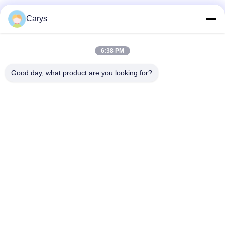
Sociale media
Carys
6:38 PM
Snel contact
Good day, what product are you looking for?
Tel.
0086-757-81105670
E-mail
susie@hongtaipart.com
Adres
#7 Nanlian Industrial Zone, Dali, Nanhai, Foshan City,
Guangdong Provincie, China
Privacybeleid
|
Sitemap
China Goed Kwaliteit Toner Patroon Leverancier. Copyright ©