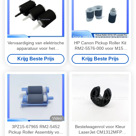
Vervaardiging van elektrische
HP Canon Pickup Roller Kit
apparatuur voor het
RM2-5576-000 voor M154
vervaardigen van elektrische
M180 M181 M254 M255
Krijg Beste Prijs
Krijg Beste Prijs
apparatuur voor het
Printers
vervaardigen van elektrische
apparatuur
Video
3PZ15-67965 RM2-5452
Bestelwagenrol voor Kleur
Pickup Roller Assembly voor
LaserJet CM1312MFP