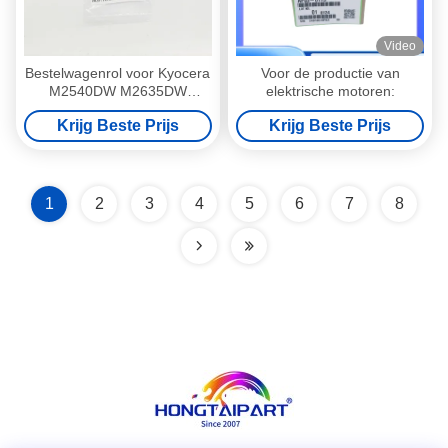
Video
Bestelwagenrol voor Kyocera
Voor de productie van
M2540DW M2635DW
elektrische motoren:
M2640idw P2040dw 3010i
Krijg Beste Prijs
Krijg Beste Prijs
3011i 3050ci 3051ci 3500i
3501i 3511i 3550ci 3551ci
(30
1
2
3
4
5
6
7
8