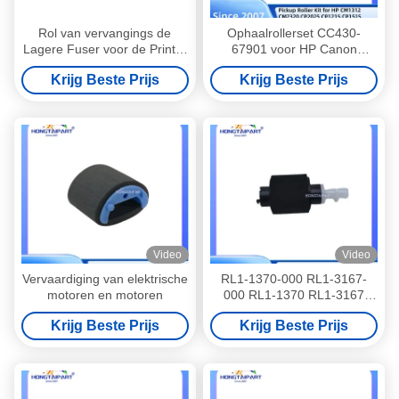
Rol van vervangings de
Ophaalrollerset CC430-
Lagere Fuser voor de Printer
67901 voor HP Canon
Pickup Roller van M1212
Printers
Krijg Beste Prijs
Krijg Beste Prijs
M1536 P1606
Video
Video
Vervaardiging van elektrische
RL1-1370-000 RL1-3167-
motoren en motoren
000 RL1-1370 RL1-3167
RL1-3167 Tray 2 Pickup
Krijg Beste Prijs
Krijg Beste Prijs
Roller voor HP LaserJet
M3027 M3035 P3005 P3015
Printer Part