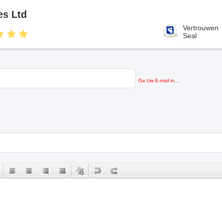
es Ltd
Vertrouwen
Seal
Ga Uw E-mail in…