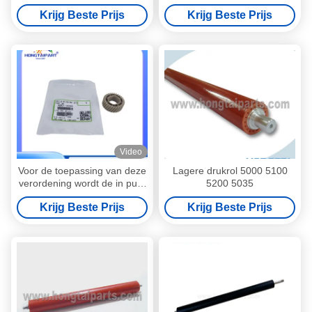
LD540C LD550C Savin
Krijg Beste Prijs
Krijg Beste Prijs
C4040 C50
Video
Voor de toepassing van deze
Lagere drukrol 5000 5100
verordening wordt de in punt
5200 5035
2 van dit hoofdstuk bedoelde
Krijg Beste Prijs
Krijg Beste Prijs
verpakking als volgt
omschreven: