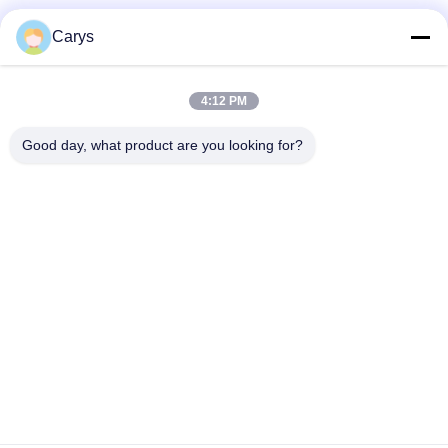
Sociale media
Carys
4:12 PM
Snel contact
Good day, what product are you looking for?
Tel.
0086-757-81105670
E-mail
susie@hongtaipart.com
Adres
#7 Nanlian Industrial Zone, Dali, Nanhai, Foshan City,
Guangdong Provincie, China
Privacybeleid
|
Sitemap
China Goed Kwaliteit Toner Patroon Leverancier. Copyright ©