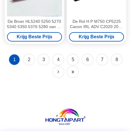
De Broer HL5240 5250 5270
De Rol H P M750 CP5225
5340 5350 5376 5280 van de
Canon IRL ADV C2020 2025
lagere drukrol
2030 2220 2225 2230
Krijg Beste Prijs
Krijg Beste Prijs
Kleurenprinter Press Roller
lpr-CP5225 van de
Fuserdruk
1
2
3
4
5
6
7
8