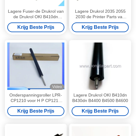
Lagere Fuser-de Drukrol van
Lagere Drukrol 2035 2055
de Drukrol OKI B410dn
2030 de Printer Parts van
B430dn B4400 B4500 voor
M400 M401
Krijg Beste Prijs
Krijg Beste Prijs
Printer
Video
Onderspanningsroller LPR-
Lagere Drukrol OKI B410dn
CP1210 voor H P CP1215
B430dn B4400 B4500 B4600
CP1515 CP1518 CP1525
Krijg Beste Prijs
Krijg Beste Prijs
CM1312 CM1415
Drukkeronderspanningsrol