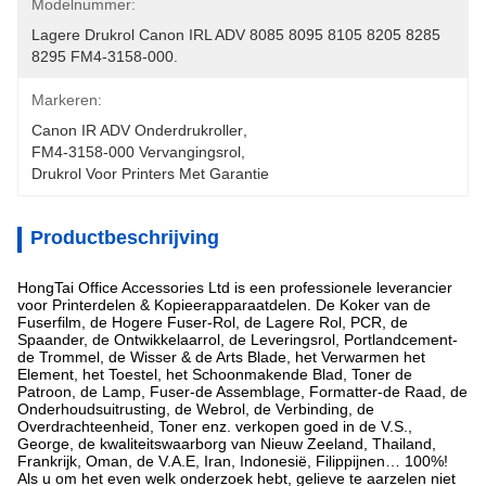
Modelnummer:
Lagere Drukrol Canon IRL ADV 8085 8095 8105 8205 8285 
8295 FM4-3158-000.
Markeren:
Canon IR ADV Onderdrukroller
, 
FM4-3158-000 Vervangingsrol
, 
Drukrol Voor Printers Met Garantie
Productbeschrijving
HongTai Office Accessories Ltd is een professionele leverancier
voor Printerdelen & Kopieerapparaatdelen. De Koker van de
Fuserfilm, de Hogere Fuser-Rol, de Lagere Rol, PCR, de
Spaander, de Ontwikkelaarrol, de Leveringsrol, Portlandcement-
de Trommel, de Wisser & de Arts Blade, het Verwarmen het
Element, het Toestel, het Schoonmakende Blad, Toner de
Patroon, de Lamp, Fuser-de Assemblage, Formatter-de Raad, de
Onderhoudsuitrusting, de Webrol, de Verbinding, de
Overdrachteenheid, Toner enz. verkopen goed in de V.S.,
George, de kwaliteitswaarborg van Nieuw Zeeland, Thailand,
Frankrijk, Oman, de V.A.E, Iran, Indonesië, Filippijnen… 100%!
Als u om het even welk onderzoek hebt, gelieve te aarzelen niet