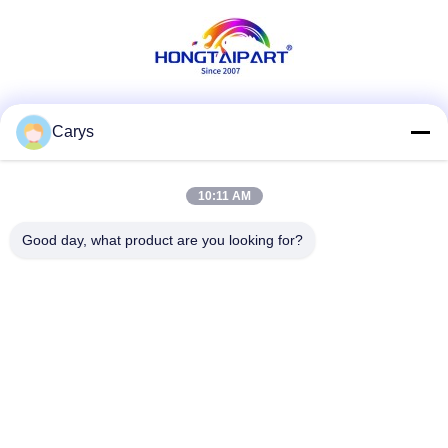
Sociale media
Carys
10:11 AM
Snel contact
Good day, what product are you looking for?
Tel.
0086-757-81105670
E-mail
susie@hongtaipart.com
Adres
#7 Nanlian Industrial Zone, Dali, Nanhai, Foshan City,
Guangdong Provincie, China