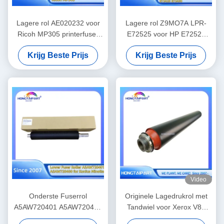
Lagere rol AE020232 voor
Lagere rol Z9MO7A LPR-
Ricoh MP305 printerfuser
E72525 voor HP E72525
Warmterol Druk
E72625 E72630 E72535
Krijg Beste Prijs
Krijg Beste Prijs
Reserveonderdelenlevering
E72530 E72425 E72430
Hongtaipart
Fuser Warmterol
Reserveonderdelentoevoer
Hongtaipart Druk
Video
Onderste Fuserrol
Originele Lagedrukrol met
A5AW720401 A5AW720400
Tandwiel voor Xerox V80
voor Konica Minolta Press
V180 V2100 V3100 80 180