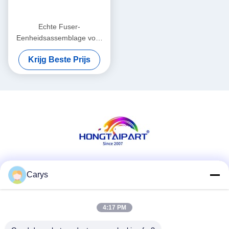
Echte Fuser-
Eenheidsassemblage voor
de Uitrusting 110V/220V
Krijg Beste Prijs
CE246A CE247A CC493-
67911 van H P CP4025dn
CP4525N M680z M651dn
CM4540 Fuser
Sociale media
Carys
4:17 PM
Snel contact