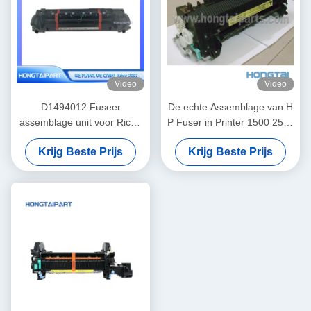
Video
Video
D1494012 Fuseer
De echte Assemblage van H
assemblage unit voor Ricoh
P Fuser in Printer 1500 2500
MP C4503 Fuseer unit
2550 2820 2840 RM1-3525
Krijg Beste Prijs
Krijg Beste Prijs