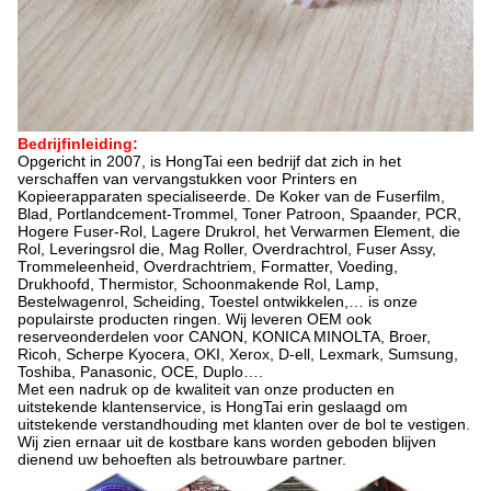
Bedrijfinleiding:
Opgericht in 2007, is HongTai een bedrijf dat zich in het
verschaffen van vervangstukken voor Printers en
Kopieerapparaten specialiseerde. De Koker van de Fuserfilm,
Blad, Portlandcement-Trommel, Toner Patroon, Spaander, PCR,
Hogere Fuser-Rol, Lagere Drukrol, het Verwarmen Element, die
Rol, Leveringsrol die, Mag Roller, Overdrachtrol, Fuser Assy,
Trommeleenheid, Overdrachtriem, Formatter, Voeding,
Drukhoofd, Thermistor, Schoonmakende Rol, Lamp,
Bestelwagenrol, Scheiding, Toestel ontwikkelen,… is onze
populairste producten ringen. Wij leveren OEM ook
reserveonderdelen voor CANON, KONICA MINOLTA, Broer,
Ricoh, Scherpe Kyocera, OKI, Xerox, D-ell, Lexmark, Sumsung,
Toshiba, Panasonic, OCE, Duplo….
Met een nadruk op de kwaliteit van onze producten en
uitstekende klantenservice, is HongTai erin geslaagd om
uitstekende verstandhouding met klanten over de bol te vestigen.
Wij zien ernaar uit de kostbare kans worden geboden blijven
dienend uw behoeften als betrouwbare partner.