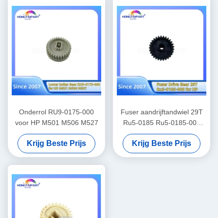
Onderrol RU9-0175-000
Fuser aandrijftandwiel 29T
voor HP M501 M506 M527
Ru5-0185 Ru5-0185-000
voor HP 1010 1012 1015
Krijg Beste Prijs
Krijg Beste Prijs
1018 1020 M1005 3015
3020 3030 Canon Fax L100
L120 L95 L160 L140
Reserveonderdelen