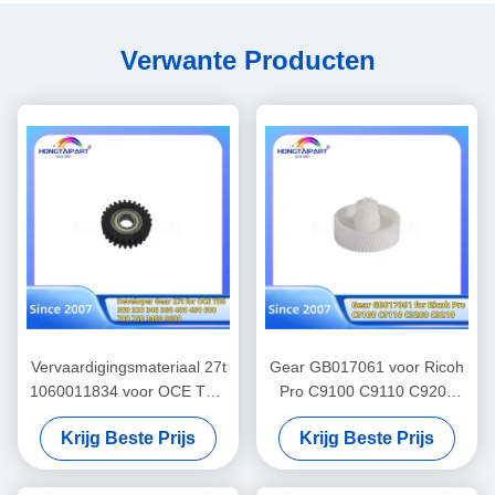
Verwante Producten
Vervaardigingsmateriaal 27t
Gear GB017061 voor Ricoh
1060011834 voor OCE TDS
Pro C9100 C9110 C9200
300 320 340 360 400 450
C9210 Reserveonderdelen
Krijg Beste Prijs
Krijg Beste Prijs
600 700 750 9400 9600
Kleurenlaserprinter
Vervaardigingsmateriaal
Benodigdheden
Onderdelen