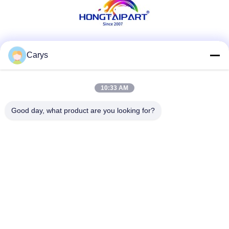
Sociale media
Carys
10:33 AM
Snel contact
Good day, what product are you looking for?
Tel.
0086-757-81105670
E-mail
susie@hongtaipart.com
Adres
#7 Nanlian Industrial Zone, Dali, Nanhai, Foshan City,
Guangdong Provincie, China