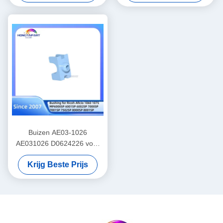
906 MP9000
Buizen AE03-1026
AE031026 D0624226 voor
Ricoh Aficio 1060 1075
Krijg Beste Prijs
MP6000SP 6001SP 6002SP
7000SP 7001SP 7502SP
8000SP 8001SP 9002SP
SP9100DN FT6645 FT6655
FT6665