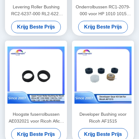
Levering Roller Bushing
Onderrolbussen RC1-2079-
RC2-6237-000 RL2-6229
000 voor HP 1010 1015
voor HP P2035 P2055 2015
1020 1022 laserprinter
Krijg Beste Prijs
Krijg Beste Prijs
1320 Canon IR1122 IR1133
IR1033 LBP6300 6650
Spare parts Hongtaipart
Hoogste fuserrolbussen
Developer Bushing voor
AE032021 voor Ricoh Aficio
Ricoh AF1515
MP 1350 9000 1100 Pro
Krijg Beste Prijs
Krijg Beste Prijs
1357 1356 1107 1106 907