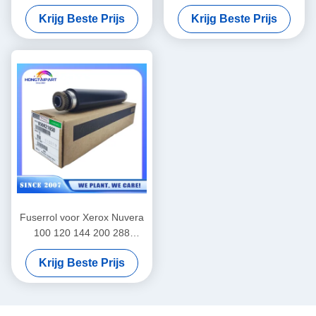
72425 72430 Fuser Heat
het vervaardigen van
Krijg Beste Prijs
Krijg Beste Prijs
Roller Office Supply
elektrische apparatuur
Fuserrol voor Xerox Nuvera
100 120 144 200 288
059K58953 059K58957
Krijg Beste Prijs
59K58953 059K58954
Verwarmingsrol 059K58955
059K58956 059K58958
859K21650 622S2063