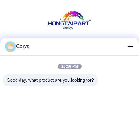
622S02063 Assemblagekit
Kantoorbenodigdheden
Sociale media
Carys
10:58 PM
Snel contact
Good day, what product are you looking for?
Tel.
0086-757-81105670
E-mail
susie@hongtaipart.com
Adres
#7 Nanlian Industrial Zone, Dali, Nanhai, Foshan City,