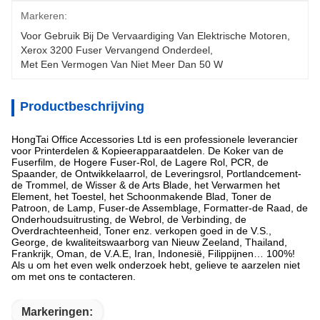
Markeren:
Voor Gebruik Bij De Vervaardiging Van Elektrische Motoren
, 
Xerox 3200 Fuser Vervangend Onderdeel
, 
Met Een Vermogen Van Niet Meer Dan 50 W
Productbeschrijving
HongTai Office Accessories Ltd is een professionele leverancier
voor Printerdelen & Kopieerapparaatdelen. De Koker van de
Fuserfilm, de Hogere Fuser-Rol, de Lagere Rol, PCR, de
Spaander, de Ontwikkelaarrol, de Leveringsrol, Portlandcement-
de Trommel, de Wisser & de Arts Blade, het Verwarmen het
Element, het Toestel, het Schoonmakende Blad, Toner de
Patroon, de Lamp, Fuser-de Assemblage, Formatter-de Raad, de
Onderhoudsuitrusting, de Webrol, de Verbinding, de
Overdrachteenheid, Toner enz. verkopen goed in de V.S.,
George, de kwaliteitswaarborg van Nieuw Zeeland, Thailand,
Frankrijk, Oman, de V.A.E, Iran, Indonesië, Filippijnen… 100%!
Als u om het even welk onderzoek hebt, gelieve te aarzelen niet
om met ons te contacteren.
Markeringen: