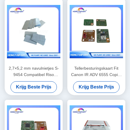
2,7×5,2 mm navulnietjes S-
Tellerbesturingskaart Fit
9454 Compatibel Riso
Canon IR ADV 6555 Copier
Finisher Binding
reserveonderdelen
Krijg Beste Prijs
Krijg Beste Prijs
Vervangingsbenodigdheden