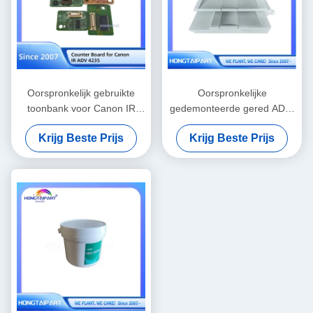
Oorspronkelijk gebruikte
Oorspronkelijke
toonbank voor Canon IR
gedemonteerde gered ADF-
ADV 4235 printer
assemblagecompatibel met
Krijg Beste Prijs
Krijg Beste Prijs
Canon I-Sensys MF6180dw
Multifunction Printer
vervangende onderdelen