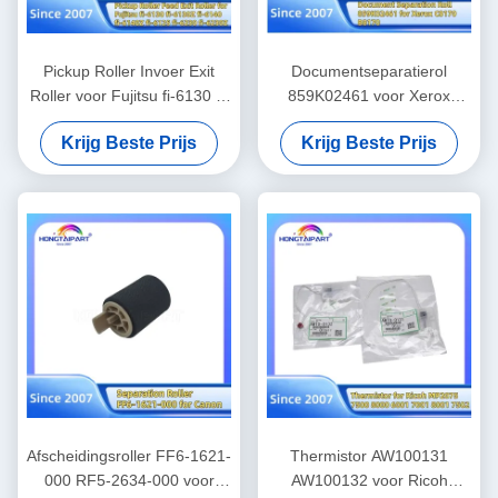
Pickup Roller Invoer Exit
Documentseparatierol
Roller voor Fujitsu fi-6130 fi-
859K02461 voor Xerox
6130Z fi-6140 fi-6140Z fi-
C8170 B8170 Kleurprinter
Krijg Beste Prijs
Krijg Beste Prijs
6125 fi-6230 fi-6230Z fi-
Voedingsrolletjes
6240 fi-6240Z fi-6225
Hongtaipart
PA03540-Y075 PA03630-
Y210 PA03540-G078
PA03540-Y078
Kantoorbenodigdheden
Afscheidingsroller FF6-1621-
Thermistor AW100131
000 RF5-2634-000 voor
AW100132 voor Ricoh