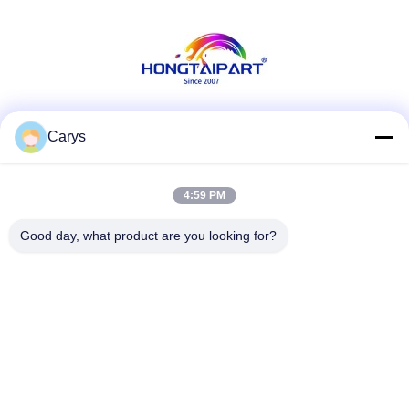
7500 7502 8000 8001 9000
9001 9002
Reserveonderdelen
Sociale media
Carys
4:59 PM
Snel contact
Good day, what product are you looking for?
Tel.
0086-757-81105670
E-mail
susie@hongtaipart.com
Adres
#7 Nanlian Industrial Zone, Dali, Nanhai, Foshan City,