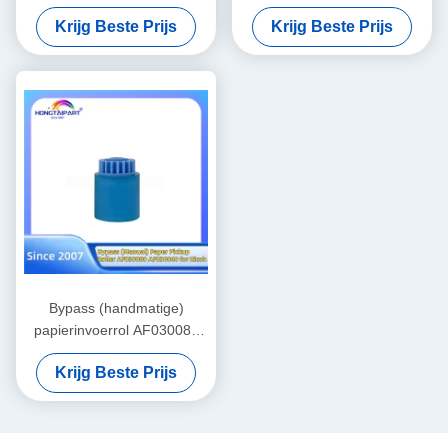
Canon IR1600 2000 2010
MP2075 7500 8000 6001
Krijg Beste Prijs
Krijg Beste Prijs
2016 2020 2018 2022 2025
7001 8001 7502 Onderdelen
2030 2202 2002 2300 2320
2318 2420 2422 HP
LaserJet 5000 5100
Onderdelen vervanging
HONGTAIPART
Bypass (handmatige)
papierinvoerrol AF030080
AF030040 voor Ricoh
Krijg Beste Prijs
AF2051 2060 2075 2090
2105 3260 Kleur 5560
MP1100 1350 5500 6000
6001 6002 6500 7000 7001