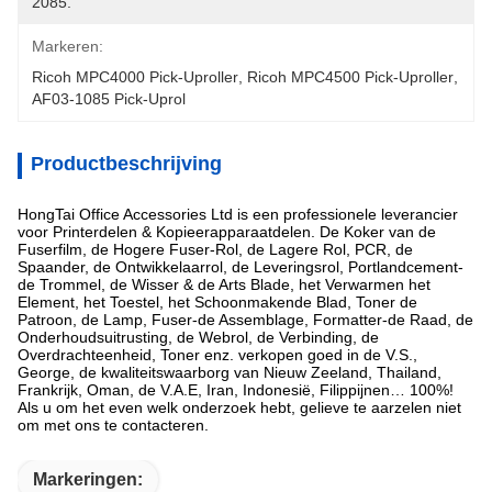
2085.
Markeren:
Ricoh MPC4000 Pick-Uproller
, 
Ricoh MPC4500 Pick-Uproller
, 
AF03-1085 Pick-Uprol
Productbeschrijving
HongTai Office Accessories Ltd is een professionele leverancier
voor Printerdelen & Kopieerapparaatdelen. De Koker van de
Fuserfilm, de Hogere Fuser-Rol, de Lagere Rol, PCR, de
Spaander, de Ontwikkelaarrol, de Leveringsrol, Portlandcement-
de Trommel, de Wisser & de Arts Blade, het Verwarmen het
Element, het Toestel, het Schoonmakende Blad, Toner de
Patroon, de Lamp, Fuser-de Assemblage, Formatter-de Raad, de
Onderhoudsuitrusting, de Webrol, de Verbinding, de
Overdrachteenheid, Toner enz. verkopen goed in de V.S.,
George, de kwaliteitswaarborg van Nieuw Zeeland, Thailand,
Frankrijk, Oman, de V.A.E, Iran, Indonesië, Filippijnen… 100%!
Als u om het even welk onderzoek hebt, gelieve te aarzelen niet
om met ons te contacteren.
Markeringen: