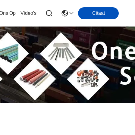
 Ons Op
Video's
Citaat