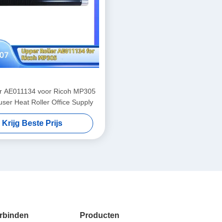
er AE011134 voor Ricoh MP305
user Heat Roller Office Supply
Krijg Beste Prijs
rbinden
Producten