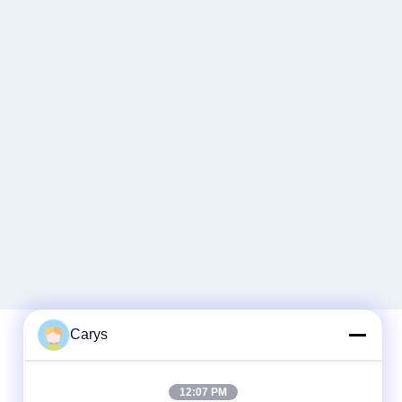
Carys
Snel contact
12:07 PM