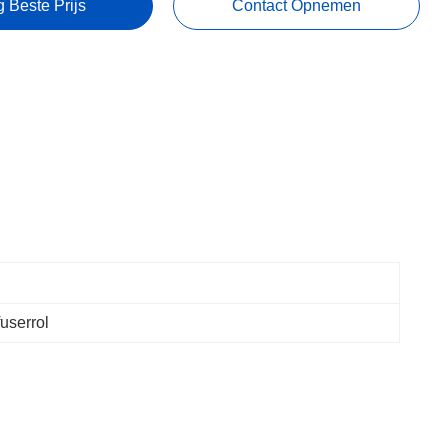
g Beste Prijs
Contact Opnemen
userrol