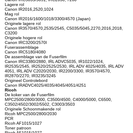
Lagere rol
Canon IR2016,2520,1024
Mag rol
Canon IR2016/1600/1018/3300/4570 (Japan)
Originele lagere rol
Canon IR3570/4570,2535/2545, C5035/5045,2270,2016,2018,
C3200
Originele hogere rol
Canon IRC3200/2570I
Fuserassemblage
Canon IRC5180/4080
De assemblage van de Fuserfilm
Canon IRC3380/2880, IRL ADVC5035, IR1022/1024,
IR2535/2545, IR2520/2525/2530, IRL ADV 4025/4035, IRL ADV
4051, IRL ADV C2020/2030, IR2200/3300, IR3570/4570,
IR2870/2270, IR3235/3245
Origineel Controlebord
Canon IRADVC4025/4035/4045/4051/4251
Ricoh
De koker van de Fuserfilm
MPC2500/2800/3000, C3500/4500, C4000/5000, C6500,
C3502/4502/3002/5502, C3003/3503
Originele Schoonmakende rol
Ricoh MPC2500/2800/2030
PCR
Ricoh AF1015/1027
Toner patroon
Ricoh AF1015/1027