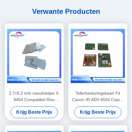
Verwante Producten
2,7×5,2 mm navulnietjes S-
Tellerbesturingskaart Fit
9454 Compatibel Riso
Canon IR ADV 6555 Copier
Finisher Binding
reserveonderdelen
Krijg Beste Prijs
Krijg Beste Prijs
Vervangingsbenodigdheden