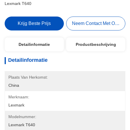
Lexmark T640
Krijg Beste Prijs
Neem Contact Met Ons Op
Detailinformatie
Productbeschrijving
Detailinformatie
Plaats Van Herkomst:
China
Merknaam:
Lexmark
Modelnummer:
Lexmark T640