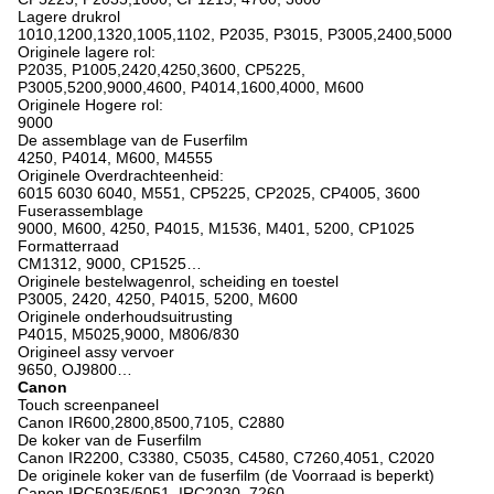
Lagere drukrol
1010,1200,1320,1005,1102, P2035, P3015, P3005,2400,5000
Originele lagere rol:
P2035, P1005,2420,4250,3600, CP5225,
P3005,5200,9000,4600, P4014,1600,4000, M600
Originele Hogere rol:
9000
De assemblage van de Fuserfilm
4250, P4014, M600, M4555
Originele Overdrachteenheid:
6015 6030 6040, M551, CP5225, CP2025, CP4005, 3600
Fuserassemblage
9000, M600, 4250, P4015, M1536, M401, 5200, CP1025
Formatterraad
CM1312, 9000, CP1525…
Originele bestelwagenrol, scheiding en toestel
P3005, 2420, 4250, P4015, 5200, M600
Originele onderhoudsuitrusting
P4015, M5025,9000, M806/830
Origineel assy vervoer
9650, OJ9800…
Canon
Touch screenpaneel
Canon IR600,2800,8500,7105, C2880
De koker van de Fuserfilm
Canon IR2200, C3380, C5035, C4580, C7260,4051, C2020
De originele koker van de fuserfilm (de Voorraad is beperkt)
Canon IRC5035/5051, IRC2030, 7260