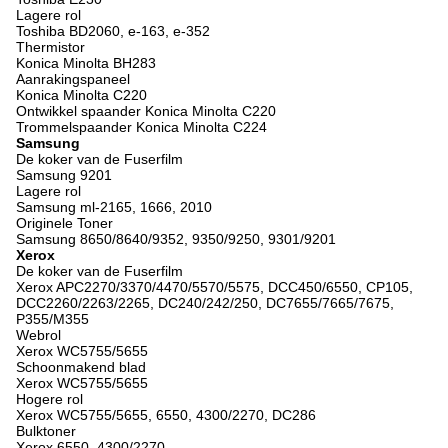
Lagere rol
Toshiba BD2060, e-163, e-352
Thermistor
Konica Minolta BH283
Aanrakingspaneel
Konica Minolta C220
Ontwikkel spaander Konica Minolta C220
Trommelspaander Konica Minolta C224
Samsung
De koker van de Fuserfilm
Samsung 9201
Lagere rol
Samsung ml-2165, 1666, 2010
Originele Toner
Samsung 8650/8640/9352, 9350/9250, 9301/9201
Xerox
De koker van de Fuserfilm
Xerox APC2270/3370/4470/5570/5575, DCC450/6550, CP105,
DCC2260/2263/2265, DC240/242/250, DC7655/7665/7675,
P355/M355
Webrol
Xerox WC5755/5655
Schoonmakend blad
Xerox WC5755/5655
Hogere rol
Xerox WC5755/5655, 6550, 4300/2270, DC286
Bulktoner
Xerox 6550, 4300/2270