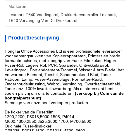
Markeren:
Lexmark T640 Voedingsrol
, 
Drukkertoevoerroller Lexmark
, 
T640 Vervanging Van De Drukkersrol
Productbeschrijving
HongTai Office Accessories Ltd is een professionele leverancier
voor vervangstukken van Kopieerapparaten, Printers en brede
formaatmachines, met inbegrip van Fuser-Filmkoker, Hogere
Fuser-Rol, Lagere Rol, PCR, Spaander, Ontwikkelaarrol,
Leveringsrol, Portlandcement-Trommel, Wisser & Arts Blade, het
Verwarmen Element, Toestel, Schoonmakend Blad, Toner
Patroon, Lamp, Fuser-Assemblage, Formatter-Raad,
Onderhoudsuitrusting, Webrol, Verbinding, Overdrachteenheid,
Toner enz. 100% kwaliteitswaarborg! Als u interessant bent
voelen pls vrij om ons te contacteren.
(verkoop bij Com van de
hongtaipartspunt)
Sommige van onze heet verkopen producten:
De koker van de Fuserfilm:
1200,2200, P3015,5000,1505, P4014,
M600,4300,2550,3525,3600,4700, M700,5500
Originele Fuser-filmkoker
CP5225, P2035,1600, CP1215, 4700, 3600