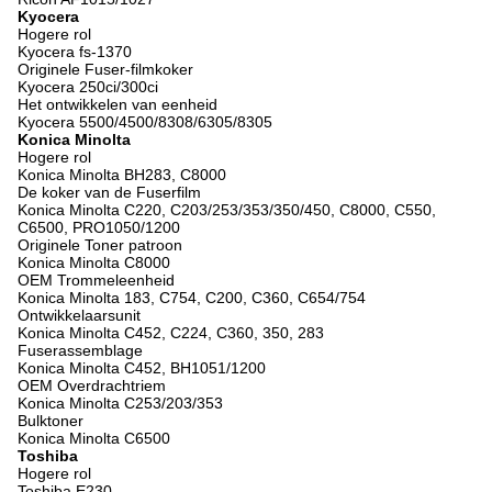
Kyocera
Hogere rol
Kyocera fs-1370
Originele Fuser-filmkoker
Kyocera 250ci/300ci
Het ontwikkelen van eenheid
Kyocera 5500/4500/8308/6305/8305
Konica Minolta
Hogere rol
Konica Minolta BH283, C8000
De koker van de Fuserfilm
Konica Minolta C220, C203/253/353/350/450, C8000, C550,
C6500, PRO1050/1200
Originele Toner patroon
Konica Minolta C8000
OEM Trommeleenheid
Konica Minolta 183, C754, C200, C360, C654/754
Ontwikkelaarsunit
Konica Minolta C452, C224, C360, 350, 283
Fuserassemblage
Konica Minolta C452, BH1051/1200
OEM Overdrachtriem
Konica Minolta C253/203/353
Bulktoner
Konica Minolta C6500
Toshiba
Hogere rol
Toshiba E230