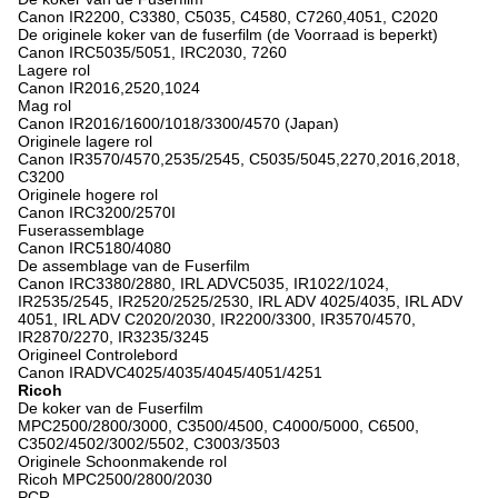
Canon IR2200, C3380, C5035, C4580, C7260,4051, C2020
De originele koker van de fuserfilm (de Voorraad is beperkt)
Canon IRC5035/5051, IRC2030, 7260
Lagere rol
Canon IR2016,2520,1024
Mag rol
Canon IR2016/1600/1018/3300/4570 (Japan)
Originele lagere rol
Canon IR3570/4570,2535/2545, C5035/5045,2270,2016,2018,
C3200
Originele hogere rol
Canon IRC3200/2570I
Fuserassemblage
Canon IRC5180/4080
De assemblage van de Fuserfilm
Canon IRC3380/2880, IRL ADVC5035, IR1022/1024,
IR2535/2545, IR2520/2525/2530, IRL ADV 4025/4035, IRL ADV
4051, IRL ADV C2020/2030, IR2200/3300, IR3570/4570,
IR2870/2270, IR3235/3245
Origineel Controlebord
Canon IRADVC4025/4035/4045/4051/4251
Ricoh
De koker van de Fuserfilm
MPC2500/2800/3000, C3500/4500, C4000/5000, C6500,
C3502/4502/3002/5502, C3003/3503
Originele Schoonmakende rol
Ricoh MPC2500/2800/2030
PCR