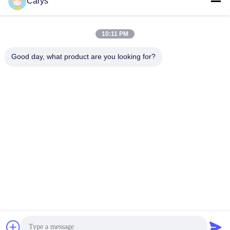
Sociale media
Carys
10:11 PM
Snel contact
Good day, what product are you looking for?
Tel.
0086-757-81105670
E-mail
susie@hongtaipart.com
Adres
#7 Nanlian Industrial Zone, Dali, Nanhai, Foshan City,
Guangdong Provincie, China
Privacybeleid
|
Sitemap
China Goed Kwaliteit Toner Patroon Leverancier. Copyright ©
2016-2026 HongTai Office Accessories Ltd . Allen