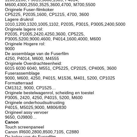
M600,4300,2550,3525,3600,4700, M700,5500
Originele Fuser-filmkoker
CP5225, P2035,1600, CP1215, 4700, 3600
Lagere drukrol
1010,1200,1320,1005,1102, P2035, P3015, P3005,2400,5000
Originele lagere rol:
P2035, P1005,2420,4250,3600, CP5225,
P3005,5200,9000,4600, P4014,1600,4000, M600
Originele Hogere rol:
9000
De assemblage van de Fuserfilm
4250, P4014, M600, M4555
Originele Overdrachteenheid:
6015 6030 6040, M551, CP5225, CP2025, CP4005, 3600
Fuserassemblage
9000, M600, 4250, P4015, M1536, M401, 5200, CP1025
Formatterraad
CM1312, 9000, CP1525…
Originele bestelwagenrol, scheiding en toestel
P3005, 2420, 4250, P4015, 5200, M600
Originele onderhoudsuitrusting
P4015, M5025,9000, M806/830
Origineel assy vervoer
9650, OJ9800…
Canon
Touch screenpaneel
Canon IR600,2800,8500,7105, C2880
De koker van de Fuserfilm