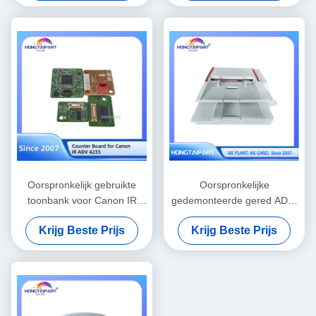
Oorspronkelijk gebruikte
Oorspronkelijke
toonbank voor Canon IR
gedemonteerde gered ADF-
ADV 4235 printer
assemblagecompatibel met
Krijg Beste Prijs
Krijg Beste Prijs
Canon I-Sensys MF6180dw
Multifunction Printer
vervangende onderdelen