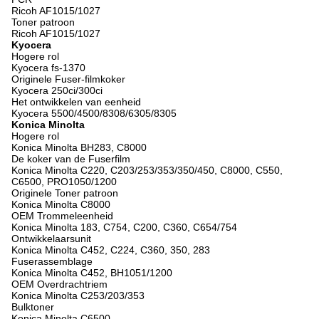
Ricoh AF1015/1027
Toner patroon
Ricoh AF1015/1027
Kyocera
Hogere rol
Kyocera fs-1370
Originele Fuser-filmkoker
Kyocera 250ci/300ci
Het ontwikkelen van eenheid
Kyocera 5500/4500/8308/6305/8305
Konica Minolta
Hogere rol
Konica Minolta BH283, C8000
De koker van de Fuserfilm
Konica Minolta C220, C203/253/353/350/450, C8000, C550,
C6500, PRO1050/1200
Originele Toner patroon
Konica Minolta C8000
OEM Trommeleenheid
Konica Minolta 183, C754, C200, C360, C654/754
Ontwikkelaarsunit
Konica Minolta C452, C224, C360, 350, 283
Fuserassemblage
Konica Minolta C452, BH1051/1200
OEM Overdrachtriem
Konica Minolta C253/203/353
Bulktoner
Konica Minolta C6500