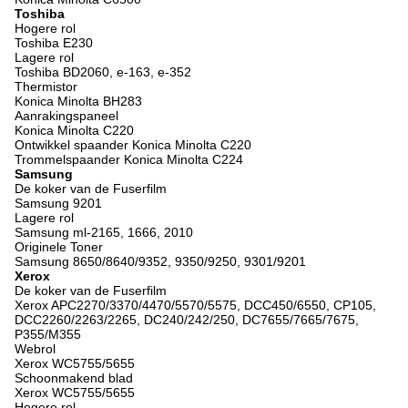
Toshiba
Hogere rol
Toshiba E230
Lagere rol
Toshiba BD2060, e-163, e-352
Thermistor
Konica Minolta BH283
Aanrakingspaneel
Konica Minolta C220
Ontwikkel spaander Konica Minolta C220
Trommelspaander Konica Minolta C224
Samsung
De koker van de Fuserfilm
Samsung 9201
Lagere rol
Samsung ml-2165, 1666, 2010
Originele Toner
Samsung 8650/8640/9352, 9350/9250, 9301/9201
Xerox
De koker van de Fuserfilm
Xerox APC2270/3370/4470/5570/5575, DCC450/6550, CP105,
DCC2260/2263/2265, DC240/242/250, DC7655/7665/7675,
P355/M355
Webrol
Xerox WC5755/5655
Schoonmakend blad
Xerox WC5755/5655
Hogere rol