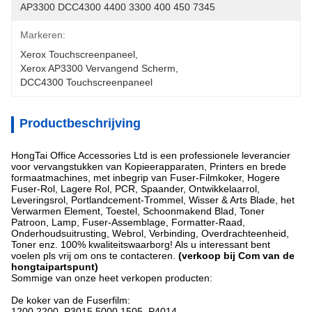
AP3300 DCC4300 4400 3300 400 450 7345
Markeren:
Xerox Touchscreenpaneel
, 
Xerox AP3300 Vervangend Scherm
, 
DCC4300 Touchscreenpaneel
Productbeschrijving
HongTai Office Accessories Ltd is een professionele leverancier
voor vervangstukken van Kopieerapparaten, Printers en brede
formaatmachines, met inbegrip van Fuser-Filmkoker, Hogere
Fuser-Rol, Lagere Rol, PCR, Spaander, Ontwikkelaarrol,
Leveringsrol, Portlandcement-Trommel, Wisser & Arts Blade, het
Verwarmen Element, Toestel, Schoonmakend Blad, Toner
Patroon, Lamp, Fuser-Assemblage, Formatter-Raad,
Onderhoudsuitrusting, Webrol, Verbinding, Overdrachteenheid,
Toner enz. 100% kwaliteitswaarborg! Als u interessant bent
voelen pls vrij om ons te contacteren.
(verkoop bij Com van de
hongtaipartspunt)
Sommige van onze heet verkopen producten:
De koker van de Fuserfilm:
1200,2200, P3015,5000,1505, P4014,