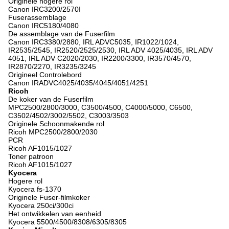
Originele hogere rol
Canon IRC3200/2570I
Fuserassemblage
Canon IRC5180/4080
De assemblage van de Fuserfilm
Canon IRC3380/2880, IRL ADVC5035, IR1022/1024,
IR2535/2545, IR2520/2525/2530, IRL ADV 4025/4035, IRL ADV
4051, IRL ADV C2020/2030, IR2200/3300, IR3570/4570,
IR2870/2270, IR3235/3245
Origineel Controlebord
Canon IRADVC4025/4035/4045/4051/4251
Ricoh
De koker van de Fuserfilm
MPC2500/2800/3000, C3500/4500, C4000/5000, C6500,
C3502/4502/3002/5502, C3003/3503
Originele Schoonmakende rol
Ricoh MPC2500/2800/2030
PCR
Ricoh AF1015/1027
Toner patroon
Ricoh AF1015/1027
Kyocera
Hogere rol
Kyocera fs-1370
Originele Fuser-filmkoker
Kyocera 250ci/300ci
Het ontwikkelen van eenheid
Kyocera 5500/4500/8308/6305/8305