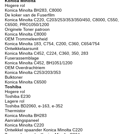
Konica Minolta
Hogere rol
Konica Minolta BH283, C8000
De koker van de Fuserfilm
Konica Minolta C220, C203/253/353/350/450, C8000, C550,
C6500, PRO1050/1200
Originele Toner patroon
Konica Minolta C8000
OEM Trommeleenheid
Konica Minolta 183, C754, C200, C360, C654/754
Ontwikkelaarsunit
Konica Minolta C452, C224, C360, 350, 283
Fuserassemblage
Konica Minolta C452, BH1051/1200
OEM Overdrachtriem
Konica Minolta C253/203/353
Bulktoner
Konica Minolta C6500
Toshiba
Hogere rol
Toshiba E230
Lagere rol
Toshiba BD2060, e-163, e-352
Thermistor
Konica Minolta BH283
Aanrakingspaneel
Konica Minolta C220
Ontwikkel spaander Konica Minolta C220