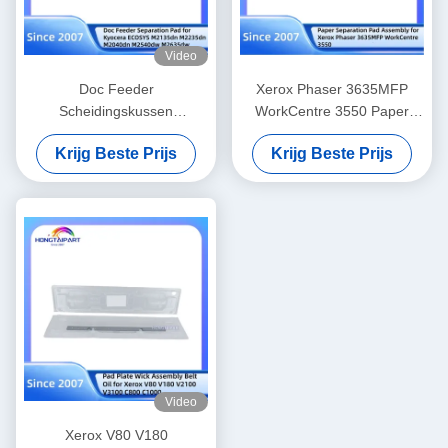
Video
Doc Feeder
Xerox Phaser 3635MFP
Scheidingskussen
WorkCentre 3550 Paper
302S094050 voor Kyocera
Separation Pad 019N00947
Krijg Beste Prijs
Krijg Beste Prijs
ECOSYS M2135dn
M2235dn M2040dn
M2540dw M2635dw
Reserveonderdelen
Hongtaipart
Video
Xerox V80 V180