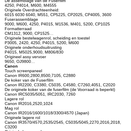
De assemblage van de Fuserfilm
4250, P4014, M600, M4555
Originele Overdrachteenheid:
6015 6030 6040, M551, CP5225, CP2025, CP4005, 3600
Fuserassemblage
9000, M600, 4250, P4015, M1536, M401, 5200, CP1025
Formatterraad
CM1312, 9000, CP1525…
Originele bestelwagenrol, scheiding en toestel
P3005, 2420, 4250, P4015, 5200, M600
Originele onderhoudsuitrusting
P4015, M5025,9000, M806/830
Origineel assy vervoer
9650, OJ9800…
Canon
Touch screenpaneel
Canon IR600,2800,8500,7105, C2880
De koker van de Fuserfilm
Canon IR2200, C3380, C5035, C4580, C7260,4051, C2020
De originele koker van de fuserfilm (de Voorraad is beperkt)
Canon IRC5035/5051, IRC2030, 7260
Lagere rol
Canon IR2016,2520,1024
Mag rol
Canon IR2016/1600/1018/3300/4570 (Japan)
Originele lagere rol
Canon IR3570/4570,2535/2545, C5035/5045,2270,2016,2018,
C3200