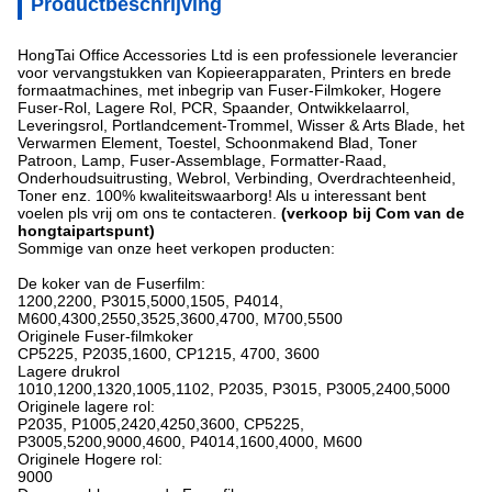
Productbeschrijving
HongTai Office Accessories Ltd is een professionele leverancier
voor vervangstukken van Kopieerapparaten, Printers en brede
formaatmachines, met inbegrip van Fuser-Filmkoker, Hogere
Fuser-Rol, Lagere Rol, PCR, Spaander, Ontwikkelaarrol,
Leveringsrol, Portlandcement-Trommel, Wisser & Arts Blade, het
Verwarmen Element, Toestel, Schoonmakend Blad, Toner
Patroon, Lamp, Fuser-Assemblage, Formatter-Raad,
Onderhoudsuitrusting, Webrol, Verbinding, Overdrachteenheid,
Toner enz. 100% kwaliteitswaarborg! Als u interessant bent
voelen pls vrij om ons te contacteren.
(verkoop bij Com van de
hongtaipartspunt)
Sommige van onze heet verkopen producten:
De koker van de Fuserfilm:
1200,2200, P3015,5000,1505, P4014,
M600,4300,2550,3525,3600,4700, M700,5500
Originele Fuser-filmkoker
CP5225, P2035,1600, CP1215, 4700, 3600
Lagere drukrol
1010,1200,1320,1005,1102, P2035, P3015, P3005,2400,5000
Originele lagere rol:
P2035, P1005,2420,4250,3600, CP5225,
P3005,5200,9000,4600, P4014,1600,4000, M600
Originele Hogere rol:
9000