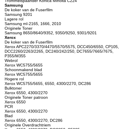
Trommelspaander Konica Minolta C224
Samsung
De koker van de Fuserfilm
Samsung 9201
Lagere rol
Samsung ml-2165, 1666, 2010
Originele Toner
Samsung 8650/8640/9352, 9350/9250, 9301/9201
Xerox
De koker van de Fuserfilm
Xerox APC2270/3370/4470/5570/5575, DCC450/6550, CP105,
DCC2260/2263/2265, DC240/242/250, DC7655/7665/7675,
P355/M355
Webrol
Xerox WC5755/5655
Schoonmakend blad
Xerox WC5755/5655
Hogere rol
Xerox WC5755/5655, 6550, 4300/2270, DC286
Bulktoner
Xerox 6550, 4300/2270
Originele Toner patroon
Xerox 6550
PCR
Xerox 6550, 4300/2270
Blad
Xerox 6550, 4300/2270, DC286
Originele Overdrachtriem