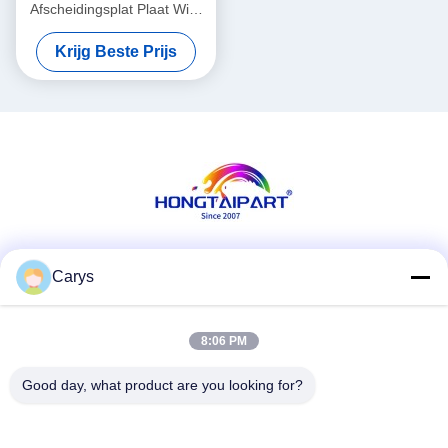
Afscheidingsplat Plaat Wick
Assembly 094K92781
Krijg Beste Prijs
094K05540
Sociale media
Carys
8:06 PM
Snel contact
Good day, what product are you looking for?
Tel.
0086-757-81105670