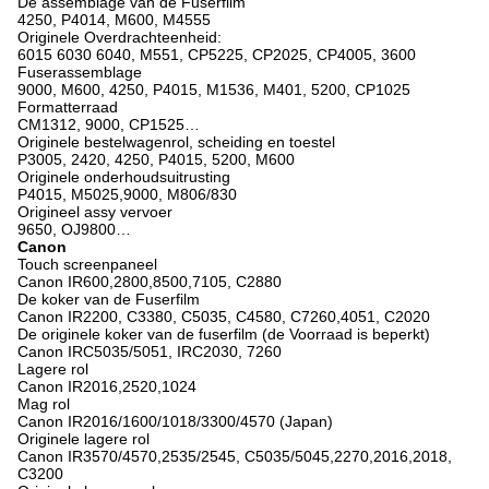
De assemblage van de Fuserfilm
4250, P4014, M600, M4555
Originele Overdrachteenheid:
6015 6030 6040, M551, CP5225, CP2025, CP4005, 3600
Fuserassemblage
9000, M600, 4250, P4015, M1536, M401, 5200, CP1025
Formatterraad
CM1312, 9000, CP1525…
Originele bestelwagenrol, scheiding en toestel
P3005, 2420, 4250, P4015, 5200, M600
Originele onderhoudsuitrusting
P4015, M5025,9000, M806/830
Origineel assy vervoer
9650, OJ9800…
Canon
Touch screenpaneel
Canon IR600,2800,8500,7105, C2880
De koker van de Fuserfilm
Canon IR2200, C3380, C5035, C4580, C7260,4051, C2020
De originele koker van de fuserfilm (de Voorraad is beperkt)
Canon IRC5035/5051, IRC2030, 7260
Lagere rol
Canon IR2016,2520,1024
Mag rol
Canon IR2016/1600/1018/3300/4570 (Japan)
Originele lagere rol
Canon IR3570/4570,2535/2545, C5035/5045,2270,2016,2018,
C3200