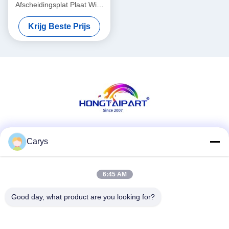
Afscheidingsplat Plaat Wick
Assembly 094K92781
Krijg Beste Prijs
094K05540
Sociale media
Carys
6:45 AM
Snel contact
Good day, what product are you looking for?
Tel.
0086-757-81105670