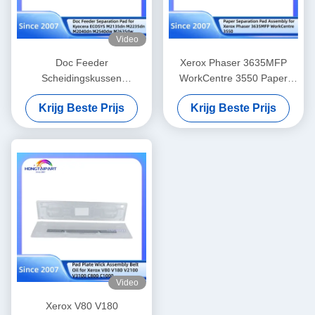
Video
Doc Feeder
Xerox Phaser 3635MFP
Scheidingskussen
WorkCentre 3550 Paper
302S094050 voor Kyocera
Separation Pad 019N00947
Krijg Beste Prijs
Krijg Beste Prijs
ECOSYS M2135dn
M2235dn M2040dn
M2540dw M2635dw
Reserveonderdelen
Hongtaipart
Video
Xerox V80 V180