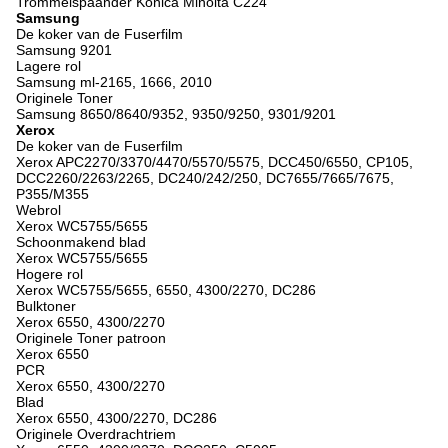
Trommelspaander Konica Minolta C224
Samsung
De koker van de Fuserfilm
Samsung 9201
Lagere rol
Samsung ml-2165, 1666, 2010
Originele Toner
Samsung 8650/8640/9352, 9350/9250, 9301/9201
Xerox
De koker van de Fuserfilm
Xerox APC2270/3370/4470/5570/5575, DCC450/6550, CP105,
DCC2260/2263/2265, DC240/242/250, DC7655/7665/7675,
P355/M355
Webrol
Xerox WC5755/5655
Schoonmakend blad
Xerox WC5755/5655
Hogere rol
Xerox WC5755/5655, 6550, 4300/2270, DC286
Bulktoner
Xerox 6550, 4300/2270
Originele Toner patroon
Xerox 6550
PCR
Xerox 6550, 4300/2270
Blad
Xerox 6550, 4300/2270, DC286
Originele Overdrachtriem