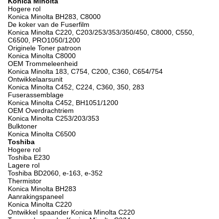
Konica Minolta
Hogere rol
Konica Minolta BH283, C8000
De koker van de Fuserfilm
Konica Minolta C220, C203/253/353/350/450, C8000, C550,
C6500, PRO1050/1200
Originele Toner patroon
Konica Minolta C8000
OEM Trommeleenheid
Konica Minolta 183, C754, C200, C360, C654/754
Ontwikkelaarsunit
Konica Minolta C452, C224, C360, 350, 283
Fuserassemblage
Konica Minolta C452, BH1051/1200
OEM Overdrachtriem
Konica Minolta C253/203/353
Bulktoner
Konica Minolta C6500
Toshiba
Hogere rol
Toshiba E230
Lagere rol
Toshiba BD2060, e-163, e-352
Thermistor
Konica Minolta BH283
Aanrakingspaneel
Konica Minolta C220
Ontwikkel spaander Konica Minolta C220