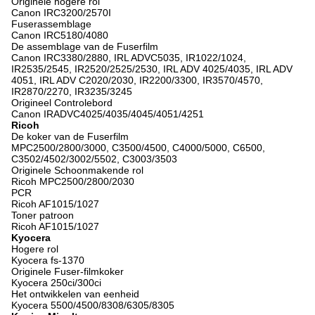
Originele hogere rol
Canon IRC3200/2570I
Fuserassemblage
Canon IRC5180/4080
De assemblage van de Fuserfilm
Canon IRC3380/2880, IRL ADVC5035, IR1022/1024,
IR2535/2545, IR2520/2525/2530, IRL ADV 4025/4035, IRL ADV
4051, IRL ADV C2020/2030, IR2200/3300, IR3570/4570,
IR2870/2270, IR3235/3245
Origineel Controlebord
Canon IRADVC4025/4035/4045/4051/4251
Ricoh
De koker van de Fuserfilm
MPC2500/2800/3000, C3500/4500, C4000/5000, C6500,
C3502/4502/3002/5502, C3003/3503
Originele Schoonmakende rol
Ricoh MPC2500/2800/2030
PCR
Ricoh AF1015/1027
Toner patroon
Ricoh AF1015/1027
Kyocera
Hogere rol
Kyocera fs-1370
Originele Fuser-filmkoker
Kyocera 250ci/300ci
Het ontwikkelen van eenheid
Kyocera 5500/4500/8308/6305/8305