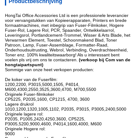
Productbeschrijving
HongTai Office Accessories Ltd is een professionele leverancier
voor vervangstukken van Kopieerapparaten, Printers en brede
formaatmachines, met inbegrip van Fuser-Filmkoker, Hogere
Fuser-Rol, Lagere Rol, PCR, Spaander, Ontwikkelaarrol,
Leveringsrol, Portlandcement-Trommel, Wisser & Arts Blade, het
Verwarmen Element, Toestel, Schoonmakend Blad, Toner
Patroon, Lamp, Fuser-Assemblage, Formatter-Raad,
Onderhoudsuitrusting, Webrol, Verbinding, Overdrachteenheid,
Toner enz. 100% kwaliteitswaarborg! Als u interessant bent
voelen pls vrij om ons te contacteren.
(verkoop bij Com van de
hongtaipartspunt)
Sommige van onze heet verkopen producten:
De koker van de Fuserfilm:
1200,2200, P3015,5000,1505, P4014,
M600,4300,2550,3525,3600,4700, M700,5500
Originele Fuser-filmkoker
CP5225, P2035,1600, CP1215, 4700, 3600
Lagere drukrol
1010,1200,1320,1005,1102, P2035, P3015, P3005,2400,5000
Originele lagere rol:
P2035, P1005,2420,4250,3600, CP5225,
P3005,5200,9000,4600, P4014,1600,4000, M600
Originele Hogere rol:
9000