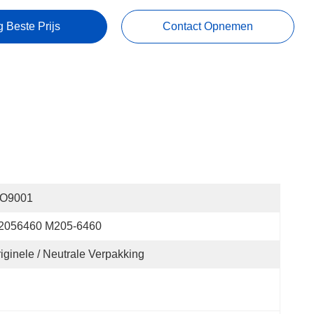
g Beste Prijs
Contact Opnemen
SO9001
2056460 M205-6460
iginele / Neutrale Verpakking