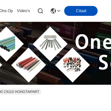
 Ons Op
Video's
Citaat
9100 C9110 HONGTAIPART