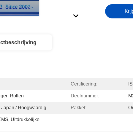
Krij
ctbeschrijving
Certificering:
I
egen Rollen
Deelnummer:
M
it Japan / Hoogwaardig
Pakket:
Or
S, Uitdrukkelijke 