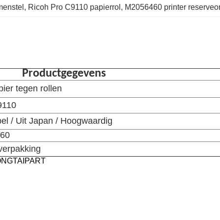
menstel
, 
Ricoh Pro C9110 papierrol
, 
M2056460 printer reserveo
Productgegevens
ier tegen rollen
9110
bel / Uit Japan / Hoogwaardig
60
 verpakking
HONGTAIPART