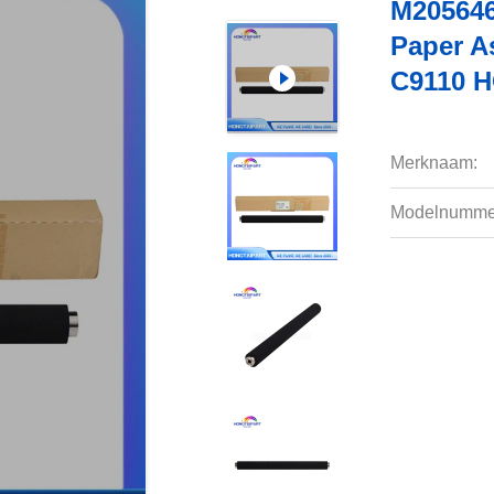
M205646
Paper A
C9110 
Merknaam:
Modelnumme