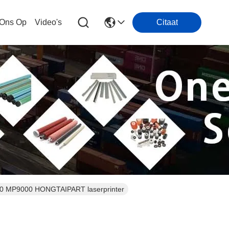
 Ons Op
Video's
Citaat
50 MP9000 HONGTAIPART laserprinter