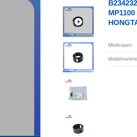
B234232
MP1100 
HONGTAI
Merknaam:
Modelnumme