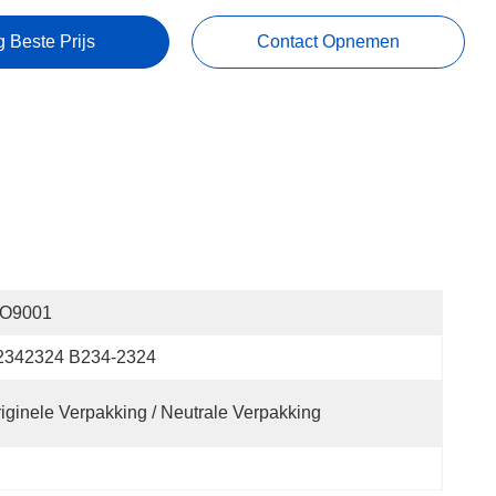
g Beste Prijs
Contact Opnemen
SO9001
2342324 B234-2324
iginele Verpakking / Neutrale Verpakking