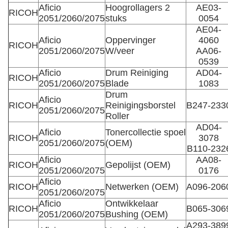
Aficio
Hoogrollagers 2
AE03-
RICOH
2051/2060/2075
stuks
0054
AE04-
Aficio
Oppervinger
4060
RICOH
2051/2060/2075
W/veer
AA06-
0539
Aficio
Drum Reiniging
AD04-
RICOH
2051/2060/2075
Blade
1083
Drum
Aficio
RICOH
Reinigingsborstel
B247-233
2051/2060/2075
Roller
AD04-
Aficio
Tonercollectie spoel
RICOH
3078
2051/2060/2075
(OEM)
B110-232
Aficio
AA08-
RICOH
Gepolijst (OEM)
2051/2060/2075
0176
Aficio
RICOH
Netwerken (OEM)
A096-206
2051/2060/2075
Aficio
Ontwikkelaar
RICOH
B065-306
2051/2060/2075
Bushing (OEM)
A293-389