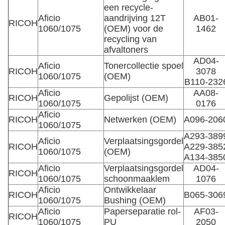
een recycle-
Aficio
aandrijving 12T
AB01-
RICOH
1060/1075
(OEM) voor de
1462
recycling van
afvaltoners
AD04-
Aficio
Tonercollectie spoel
RICOH
3078
1060/1075
(OEM)
B110-232
Aficio
AA08-
RICOH
Gepolijst (OEM)
1060/1075
0176
Aficio
RICOH
Netwerken (OEM)
A096-206
1060/1075
A293-389
Aficio
Verplaatsingsgordel
RICOH
A229-385
1060/1075
(OEM)
A134-385
Aficio
Verplaatsingsgordel
AD04-
RICOH
1060/1075
schoonmaaklem
1076
Aficio
Ontwikkelaar
RICOH
B065-306
1060/1075
Bushing (OEM)
Aficio
Paperseparatie rol-
AF03-
RICOH
1060/1075
PU
2050