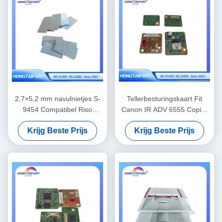
2,7×5,2 mm navulnietjes S-
Tellerbesturingskaart Fit
9454 Compatibel Riso
Canon IR ADV 6555 Copier
Finisher Binding
reserveonderdelen
Krijg Beste Prijs
Krijg Beste Prijs
Vervangingsbenodigdheden