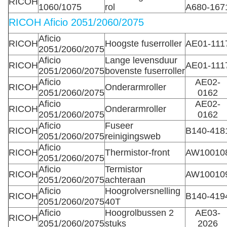
RICOH
1060/1075
rol
A680-167
RICOH Aficio 2051/2060/2075
Aficio
RICOH
Hoogste fuserroller
AE01-111
2051/2060/2075
Aficio
Lange levensduur
RICOH
AE01-111
2051/2060/2075
bovenste fuserroller
Aficio
AE02-
RICOH
Onderarmroller
2051/2060/2075
0162
Aficio
AE02-
RICOH
Onderarmroller
2051/2060/2075
0162
Aficio
Fuseer
RICOH
B140-418
2051/2060/2075
reinigingsweb
Aficio
RICOH
Thermistor-front
AW10010
2051/2060/2075
Aficio
Termistor
RICOH
AW10010
2051/2060/2075
achteraan
Aficio
Hoogrolversnelling
RICOH
B140-419
2051/2060/2075
40T
Aficio
Hoogrolbussen 2
AE03-
RICOH
2051/2060/2075
stuks
2026