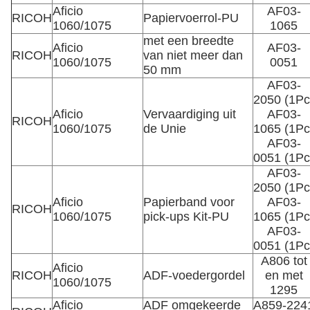
Aficio
AF03-
RICOH
Papiervoerrol-PU
1060/1075
1065
met een breedte
Aficio
AF03-
RICOH
van niet meer dan
1060/1075
0051
50 mm
AF03-
2050 (1Pc
Aficio
Vervaardiging uit
AF03-
RICOH
1060/1075
de Unie
1065 (1Pc
AF03-
0051 (1Pc
AF03-
2050 (1Pc
Aficio
Papierband voor
AF03-
RICOH
1060/1075
pick-ups Kit-PU
1065 (1Pc
AF03-
0051 (1Pc
A806 tot
Aficio
RICOH
ADF-voedergordel
en met
1060/1075
1295
Aficio
ADF omgekeerde
A859-224