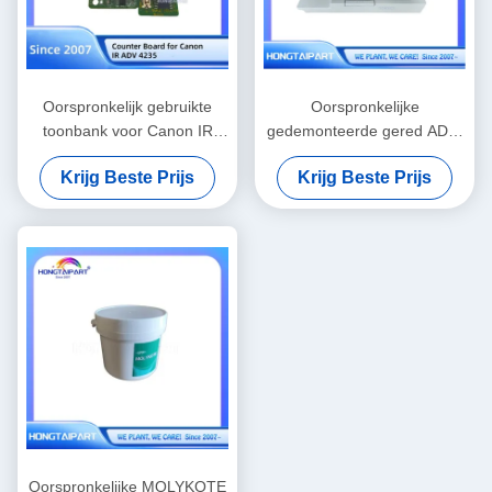
Oorspronkelijk gebruikte
Oorspronkelijke
toonbank voor Canon IR
gedemonteerde gered ADF-
ADV 4235 printer
assemblagecompatibel met
Krijg Beste Prijs
Krijg Beste Prijs
Canon I-Sensys MF6180dw
Multifunction Printer
vervangende onderdelen
Oorspronkelijke MOLYKOTE