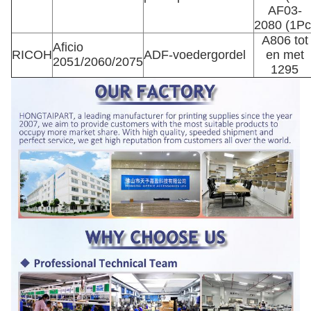
AF03-
2080 (1Pc
A806 tot
Aficio
RICOH
ADF-voedergordel
en met
2051/2060/2075
1295