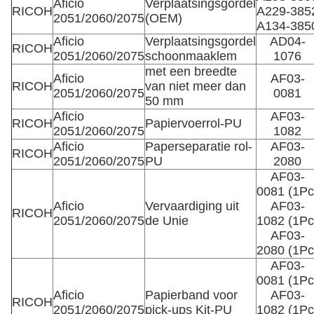
Aficio
Verplaatsingsgordel
RICOH
A229-385
2051/2060/2075
(OEM)
A134-385
Aficio
Verplaatsingsgordel
AD04-
RICOH
2051/2060/2075
schoonmaaklem
1076
met een breedte
Aficio
AF03-
RICOH
van niet meer dan
2051/2060/2075
0081
50 mm
Aficio
AF03-
RICOH
Papiervoerrol-PU
2051/2060/2075
1082
Aficio
Paperseparatie rol-
AF03-
RICOH
2051/2060/2075
PU
2080
AF03-
0081 (1Pc
Aficio
Vervaardiging uit
AF03-
RICOH
2051/2060/2075
de Unie
1082 (1Pc
AF03-
2080 (1Pc
AF03-
0081 (1Pc
Aficio
Papierband voor
AF03-
RICOH
2051/2060/2075
pick-ups Kit-PU
1082 (1Pc