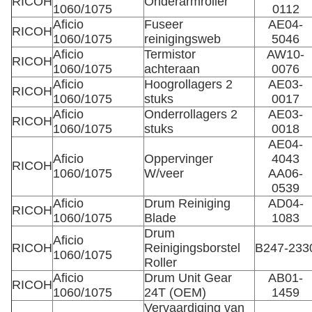
RICOH
Onderarmroller
1060/1075
0112
Aficio
Fuseer
AE04-
RICOH
1060/1075
reinigingsweb
5046
Aficio
Termistor
AW10-
RICOH
1060/1075
achteraan
0076
Aficio
Hoogrollagers 2
AE03-
RICOH
1060/1075
stuks
0017
Aficio
Onderrollagers 2
AE03-
RICOH
1060/1075
stuks
0018
AE04-
Aficio
Oppervinger
4043
RICOH
1060/1075
W/veer
AA06-
0539
Aficio
Drum Reiniging
AD04-
RICOH
1060/1075
Blade
1083
Drum
Aficio
RICOH
Reinigingsborstel
B247-233
1060/1075
Roller
Aficio
Drum Unit Gear
AB01-
RICOH
1060/1075
24T (OEM)
1459
Vervaardiging van