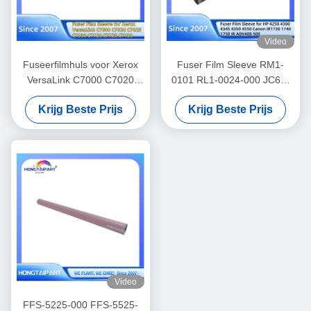
Video
Fuseerfilmhuls voor Xerox
Fuser Film Sleeve RM1-
VersaLink C7000 C7020
0101 RL1-0024-000 JC66-
C7025 C7030 C7120 C7125
03102A FM4-6495-FILM
Krijg Beste Prijs
Krijg Beste Prijs
C7130 B7025 B7030 B7035
voor HP 4250 4300 4345
B7125 B7130 B7135
4350 4550 Canon IR1730
SC2020 SC2022 Printer
1740 1750 IR ADV400 500
Fuser Gordel Onderdelen
Hongtaipart
Video
FFS-5225-000 FFS-5525-