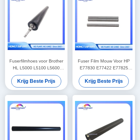
Fuserfilmhoes voor Brother
Fuser Film Mouw Voor HP
HL L5000 L5100 L5600
E77830 E77422 E77825
L6600DW-serie printer
E78223 E82540 E87660
Krijg Beste Prijs
Krijg Beste Prijs
Kleur Copier