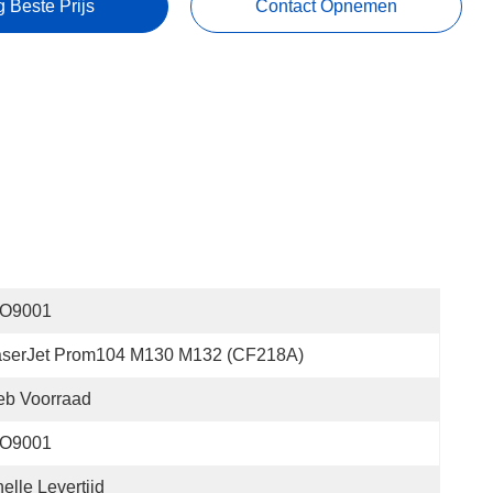
g Beste Prijs
Contact Opnemen
SO9001
aserJet Prom104 M130 M132 (CF218A)
eb Voorraad
SO9001
elle Levertijd