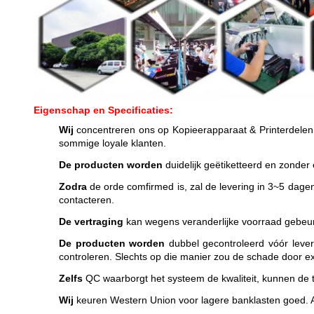
Eigenschap en Specificaties:
Wij
concentreren ons op Kopieerapparaat & Printerdelen 
sommige loyale klanten.
De producten worden
duidelijk geëtiketteerd en zonder 
Zodra
de orde comfirmed is, zal de levering in 3~5 dage
contacteren.
De vertraging
kan wegens veranderlijke voorraad gebeure
De producten worden
dubbel gecontroleerd vóór lever
controleren. Slechts op die manier zou de schade door
Zelfs
QC waarborgt het systeem de kwaliteit, kunnen de te
Wij
keuren Western Union voor lagere banklasten goed. A