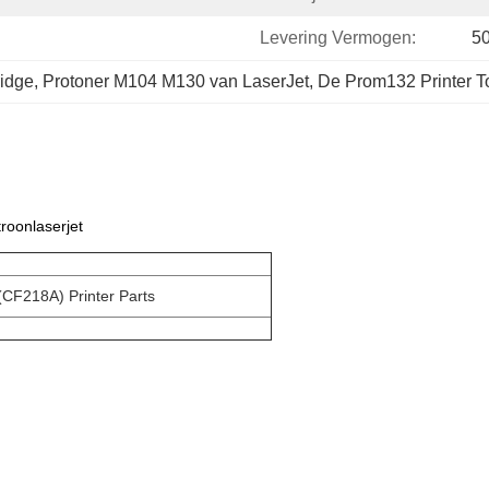
Levering Vermogen:
5
ridge
, 
Protoner M104 M130 van LaserJet
, 
De Prom132 Printer To
roonlaserjet
CF218A) Printer Parts