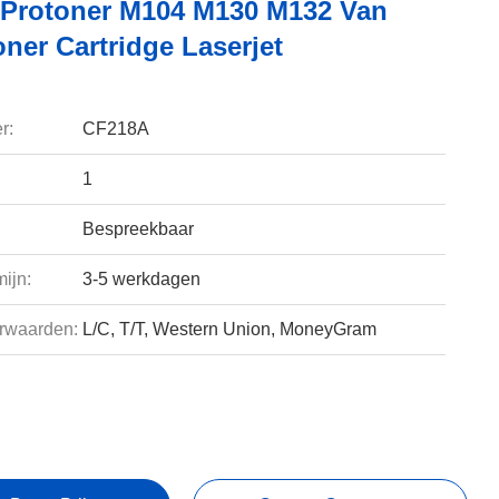
Protoner M104 M130 M132 Van
oner Cartridge Laserjet
r:
CF218A
1
Bespreekbaar
ijn:
3-5 werkdagen
rwaarden:
L/C, T/T, Western Union, MoneyGram