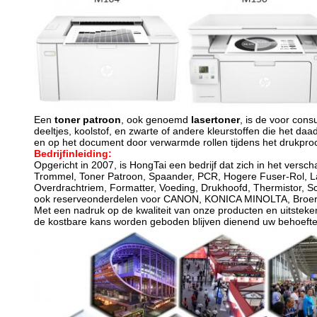
Een
toner patroon
, ook genoemd
lasertoner
, is de voor con
deeltjes, koolstof, en zwarte of andere kleurstoffen die het 
en op het document door verwarmde rollen tijdens het drukpro
Bedrijfinleiding:
Opgericht in 2007, is HongTai een bedrijf dat zich in het vers
Trommel, Toner Patroon, Spaander, PCR, Hogere Fuser-Rol, Lag
Overdrachtriem, Formatter, Voeding, Drukhoofd, Thermistor, S
ook reserveonderdelen voor CANON, KONICA MINOLTA, Broer, 
Met een nadruk op de kwaliteit van onze producten en uitsteken
de kostbare kans worden geboden blijven dienend uw behoefte