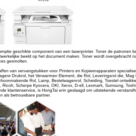
sumptie geschikte component van een laserprinter. Toner de patronen be
daadwerkelijke beeld op het document maken. Toner wordt overgebracht 
ces gesmolten.
chaffen van vervangstukken voor Printers en Kopieerapparaten speciali
ere Drukrol, het Verwarmen Element, die Rol, Leveringsrol die, Mag 
choonmakende Rol, Lamp, Bestelwagenrol, Scheiding, Toestel ontwikke
Ricoh, Scherpe Kyocera, OKI, Xerox, D-ell, Lexmark, Sumsung, Tosh
de klantenservice, is HongTai erin geslaagd om uitstekende verstandhou
n als betrouwbare partner.