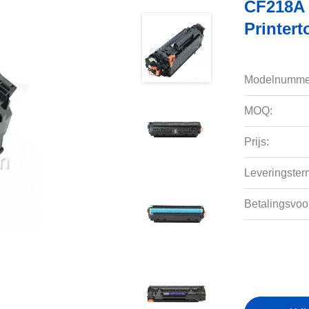
CF218A 
Printert
Modelnumme
MOQ:
Prijs:
Leveringsterm
Betalingsvoo