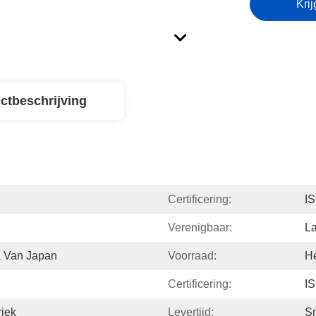
Krij
ctbeschrijving
Certificering:
I
Verenigbaar:
L
a Van Japan
Voorraad:
H
Certificering:
I
riek
Levertijd:
Sn