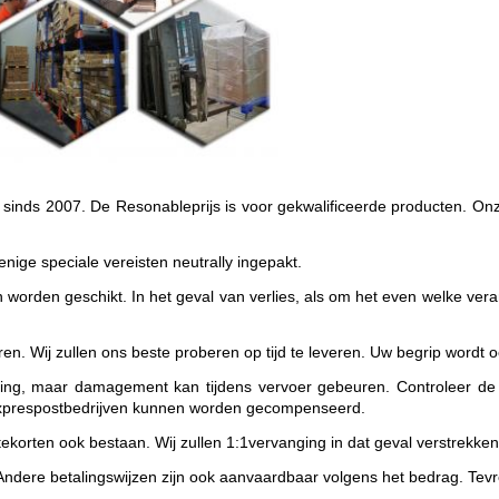
sinds 2007. De Resonableprijs is voor gekwalificeerde producten. On
enige speciale vereisten neutrally ingepakt.
n worden geschikt. In het geval van verlies, als om het even welke v
n. Wij zullen ons beste proberen op tijd te leveren. Uw begrip wordt
ing, maar damagement kan tijdens vervoer gebeuren. Controleer de v
 exprespostbedrijven kunnen worden gecompenseerd.
korten ook bestaan. Wij zullen 1:1vervanging in dat geval verstrekken
ndere betalingswijzen zijn ook aanvaardbaar volgens het bedrag. Tevr