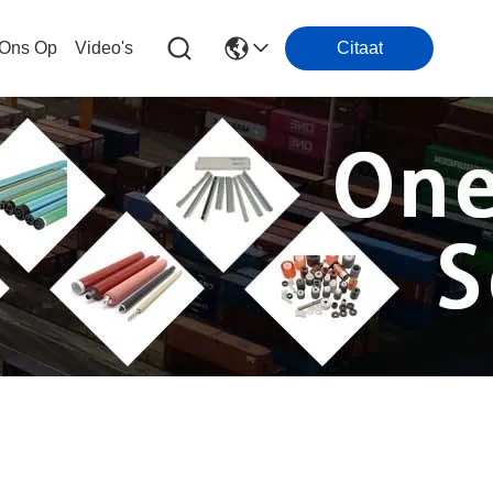
 Ons Op
Video's
Citaat