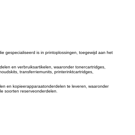
ie gespecialiseerd is in printoplossingen, toegewijd aan het
len en verbruiksartikelen, waaronder tonercartridges,
dskits, transferriemunits, printerinktcartridges,
elen en kopieerapparaatonderdelen te leveren, waaronder
soorten reserveonderdelen.