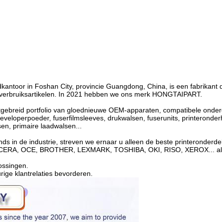
kantoor in Foshan City, provincie Guangdong, China, is een fabrikant d
n verbruiksartikelen. In 2021 hebben we ons merk HONGTAIPART.
ebreid portfolio van gloednieuwe OEM-apparaten, compatibele onderde
eloperpoeder, fuserfilmsleeves, drukwalsen, fuserunits, printeronderhou
sen, primaire laadwalsen...
ds in de industrie, streven we ernaar u alleen de beste printeronderd
, OCE, BROTHER, LEXMARK, TOSHIBA, OKI, RISO, XEROX... alle 
ossingen.
ige klantrelaties bevorderen.