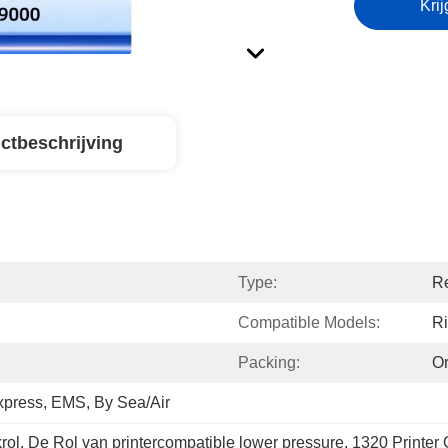
Krij
ctbeschrijving
Type:
Re
Compatible Models:
R
Packing:
Or
press, EMS, By Sea/Air
rol
, 
De Rol van printercompatible lower pressure
, 
1320 Printer