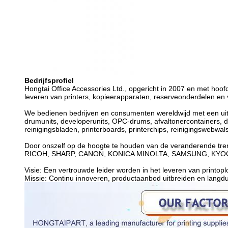
Bedrijfsprofiel
Hongtai Office Accessories Ltd., opgericht in 2007 en met hoofd
leveren van printers, kopieerapparaten, reserveonderdelen e
We bedienen bedrijven en consumenten wereldwijd met een uitg
drumunits, developerunits, OPC-drums, afvaltonercontainers, dev
reinigingsbladen, printerboards, printerchips, reinigingswebwal
Door onszelf op de hoogte te houden van de veranderende tren
RICOH, SHARP, CANON, KONICA MINOLTA, SAMSUNG, KYOCERA
Visie: Een vertrouwde leider worden in het leveren van printopl
Missie: Continu innoveren, productaanbod uitbreiden en langdur