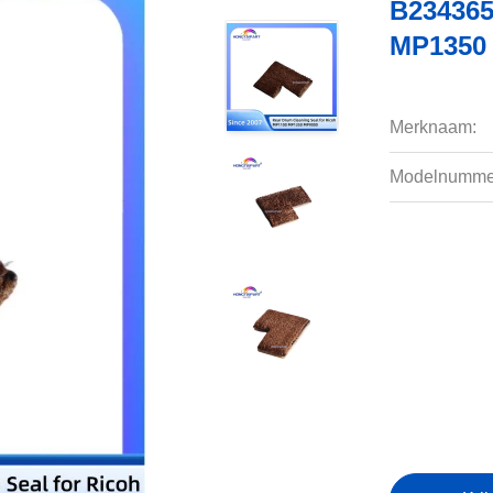
B234365
MP1350
Merknaam:
Modelnumme