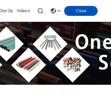
 Ons Op
Video's
Citaat